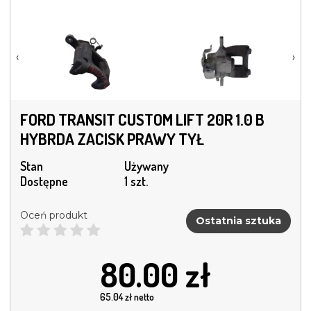
‹
›
FORD TRANSIT CUSTOM LIFT 20R 1.0 B
HYBRDA ZACISK PRAWY TYŁ
Stan
Używany
Dostępne
1 szt.
Oceń produkt
Ostatnia sztuka
80.00
zł
65.04
zł netto