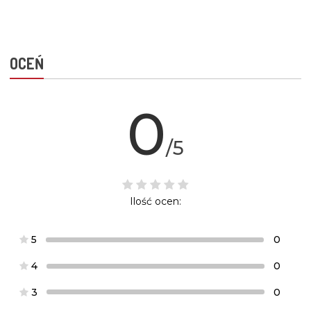
OCEŃ
0
/5
Ilość ocen:
5
0
4
0
3
0