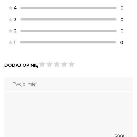
4
0
3
0
2
0
1
0
DODAJ OPINIĘ
(500)