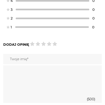
4
0
3
0
2
0
1
0
DODAJ OPINIĘ
(500)