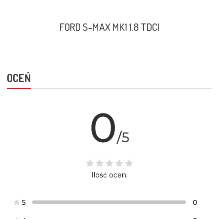
FORD S-MAX MK1 1.8 TDCI
OCEŃ
0
/5
Ilość ocen:
5
0