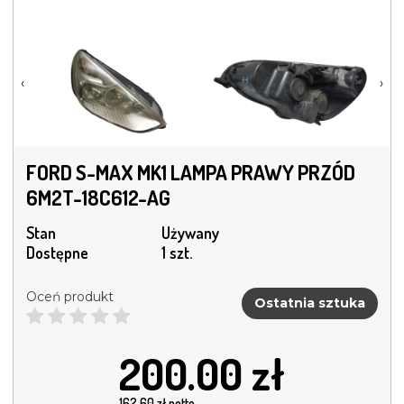
‹
›
FORD S-MAX MK1 LAMPA PRAWY PRZÓD
6M2T-18C612-AG
Stan
Używany
Dostępne
1 szt.
Oceń produkt
Ostatnia sztuka
200.00
zł
162.60
zł netto