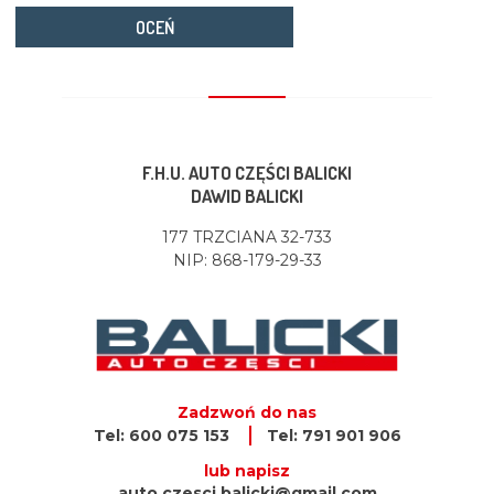
OCEŃ
F.H.U. AUTO CZĘŚCI BALICKI
DAWID BALICKI
177 TRZCIANA 32-733
NIP: 868-179-29-33
Zadzwoń do nas
Tel: 600 075 153
Tel: 791 901 906
lub napisz
auto.czesci.balicki@gmail.com