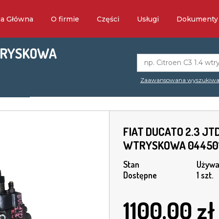
na Główna
O firmie
Części
Usługi
Dokumenty
WTRYSKOWA
Zaawansowana wyszukiwa
FIAT DUCATO 2.3 JT
WTRYSKOWA 04450
Stan
Używa
Dostępne
1 szt.
1100.00
zł