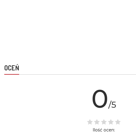
OCEŃ
0
/5
Ilość ocen: