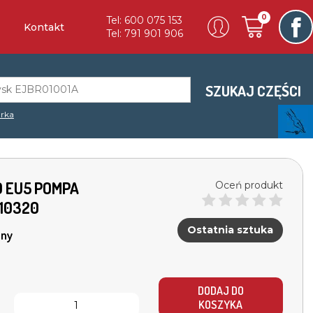
0
Tel: 600 075 153
Kontakt
Tel: 791 901 906
SZUKAJ CZĘŚCI
rka
D EU5 POMPA
Oceń produkt
10320
Ostatnia sztuka
ny
DODAJ DO
KOSZYKA