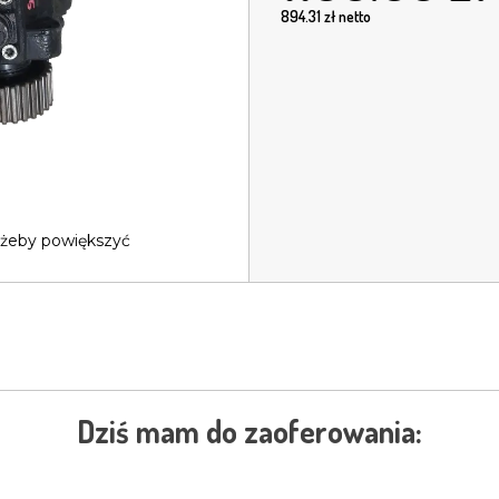
894.31
zł netto
 żeby powiększyć
Dziś mam do zaoferowania: