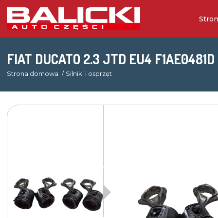
Stro
FIAT DUCATO 2.3 JTD EU4 F1AE0481
Strona domowa
Silniki i osprzęt