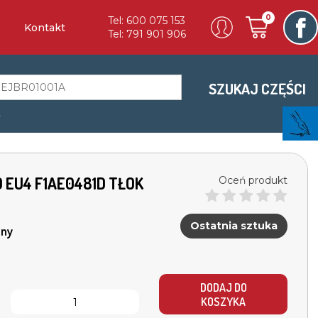
0
Tel: 600 075 153
Kontakt
Tel: 791 901 906
SZUKAJ CZĘŚCI
a
D EU4 F1AE0481D TŁOK
Oceń produkt
Ostatnia sztuka
ny
DODAJ DO
KOSZYKA