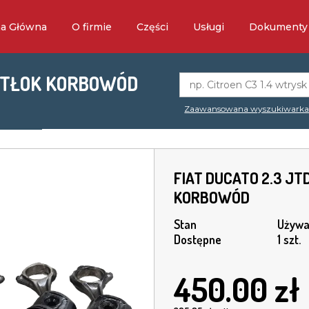
na Główna
O firmie
Części
Usługi
Dokumenty
D TŁOK KORBOWÓD
Zaawansowana wyszukiwark
FIAT DUCATO 2.3 JT
KORBOWÓD
Stan
Używa
Dostępne
1 szt.
450.00
zł