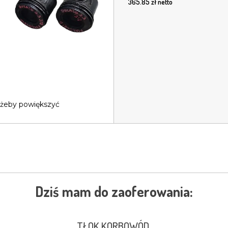
365.85
zł netto
 żeby powiększyć
Dziś mam do zaoferowania:
TŁOK KORBOWÓD