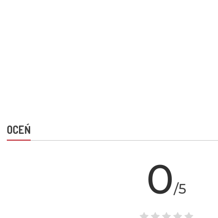
OCEŃ
0
/5