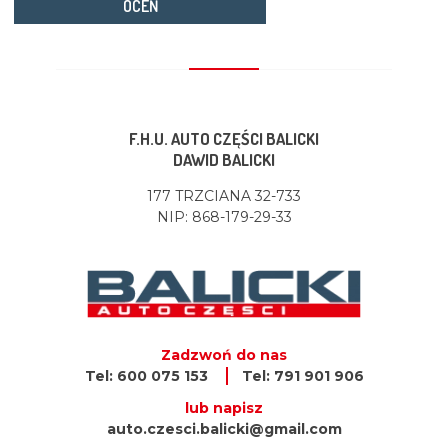
OCEŃ
F.H.U. AUTO CZĘŚCI BALICKI
DAWID BALICKI
177 TRZCIANA 32-733
NIP: 868-179-29-33
Zadzwoń do nas
Tel: 600 075 153
Tel: 791 901 906
lub napisz
auto.czesci.balicki@gmail.com