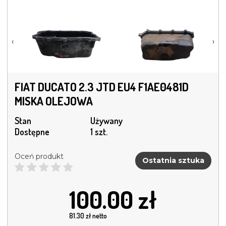
‹
›
FIAT DUCATO 2.3 JTD EU4 F1AE0481D
MISKA OLEJOWA
Stan
Używany
Dostępne
1 szt.
Oceń produkt
Ostatnia sztuka
100.00
zł
81.30
zł netto