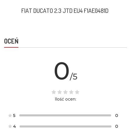
FIAT DUCATO 2.3 JTD EU4 F1AE0481D
OCEŃ
0
/5
Ilość ocen:
5
0
4
0