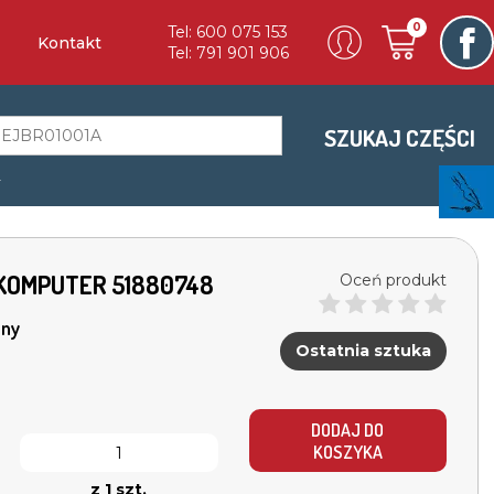
0
Tel: 600 075 153
Kontakt
Tel: 791 901 906
SZUKAJ CZĘŚCI
a
.3 KOMPUTER 51880748
Oceń produkt
ny
Ostatnia sztuka
DODAJ DO
KOSZYKA
z 1 szt.