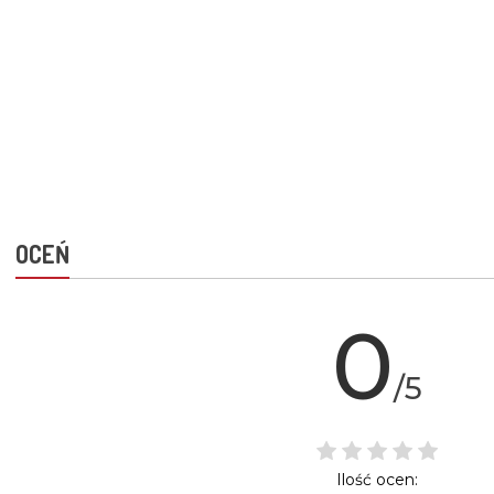
OCEŃ
0
/5
Ilość ocen: