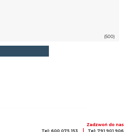
(500)
Zadzwoń do nas
Tel: 600 075 153
Tel: 791 901 906