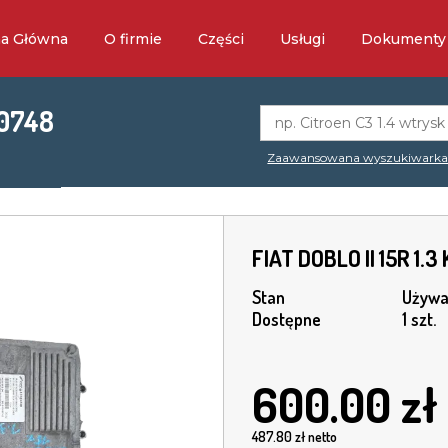
na Główna
O firmie
Części
Usługi
Dokumenty
80748
Zaawansowana wyszukiwark
FIAT DOBLO II 15R 1
Stan
Używa
Dostępne
1 szt.
600.00
zł
487.80
zł netto