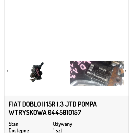
‹
›
FIAT DOBLO II 15R 1.3 JTD POMPA
WTRYSKOWA 0445010157
Stan
Używany
Dostępne
1 szt.