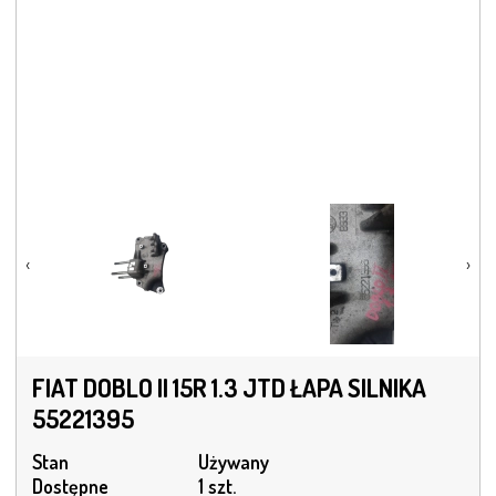
‹
›
FIAT DOBLO II 15R 1.3 JTD ŁAPA SILNIKA
55221395
Stan
Używany
Dostępne
1 szt.