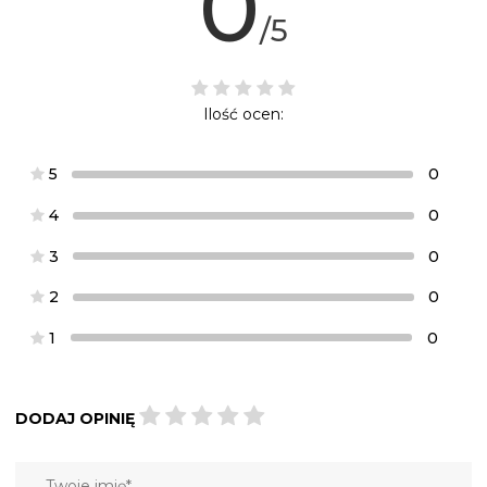
0
/5
Ilość ocen:
5
0
4
0
3
0
2
0
1
0
DODAJ OPINIĘ