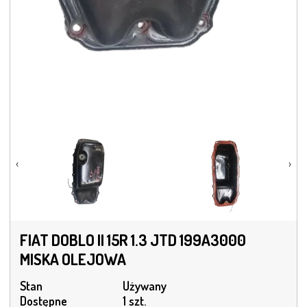
‹
›
FIAT DOBLO II 15R 1.3 JTD 199A3000
MISKA OLEJOWA
Stan
Używany
Dostępne
1 szt.