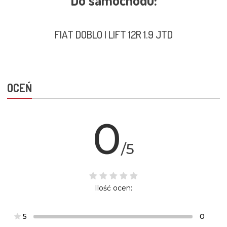
Do samochodu:
FIAT DOBLO I LIFT 12R 1.9 JTD
OCEŃ
0
/5
Ilość ocen:
5
0