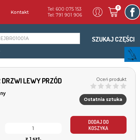
0
Tel: 600 075 153
Kontakt
Tel: 791 901 906
SZUKAJ CZĘŚCI
a
12R DRZWI LEWY PRZÓD
Oceń produkt
ny
Ostatnia sztuka
DODAJ DO
KOSZYKA
z 1 szt.