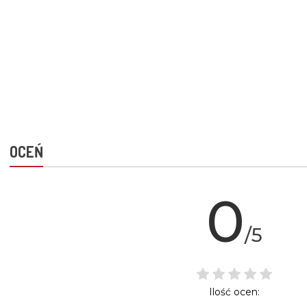
OCEŃ
0
/5
Ilość ocen: