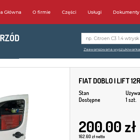
na Główna
O firmie
Części
Usługi
Dokumenty
PRZÓD
Zaawansowana wyszukiwark
FIAT DOBLO I LIFT 
Stan
Używa
Dostępne
1 szt.
200.00
zł
162.60
zł netto