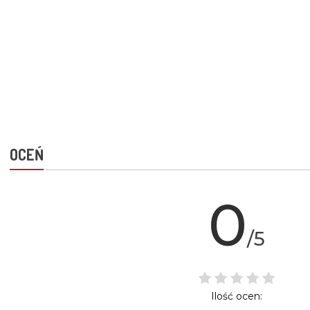
OCEŃ
0
/5
Ilość ocen: