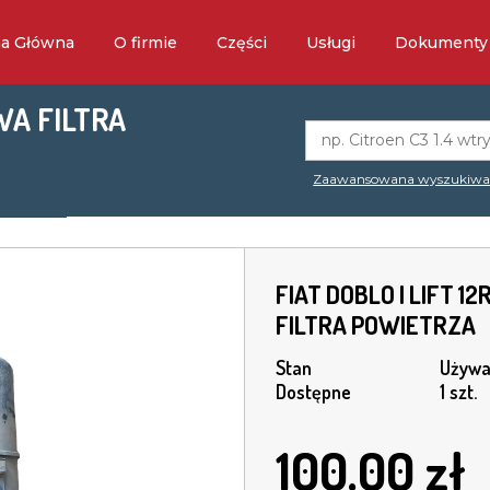
na Główna
O firmie
Części
Usługi
Dokumenty
OWA FILTRA
Zaawansowana wyszukiwa
FIAT DOBLO I LIFT 1
FILTRA POWIETRZA
Stan
Używa
Dostępne
1 szt.
100.00
zł