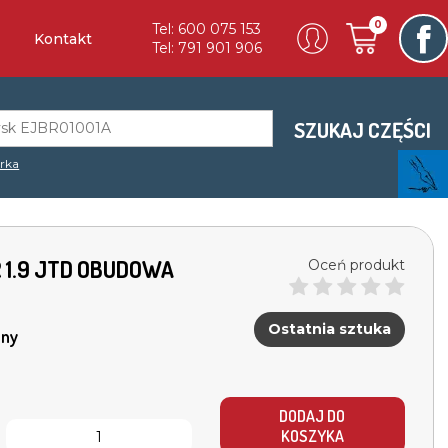
0
Tel: 600 075 153
Kontakt
Tel: 791 901 906
SZUKAJ CZĘŚCI
rka
2R 1.9 JTD OBUDOWA
Oceń produkt
Ostatnia sztuka
ny
DODAJ DO
KOSZYKA