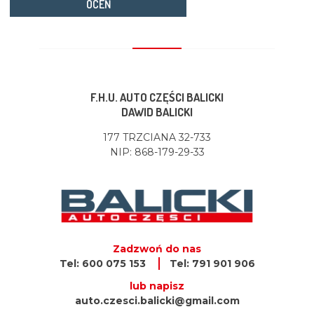
OCEŃ
F.H.U. AUTO CZĘŚCI BALICKI
DAWID BALICKI
177 TRZCIANA 32-733
NIP: 868-179-29-33
Zadzwoń do nas
Tel: 600 075 153
Tel: 791 901 906
lub napisz
auto.czesci.balicki@gmail.com