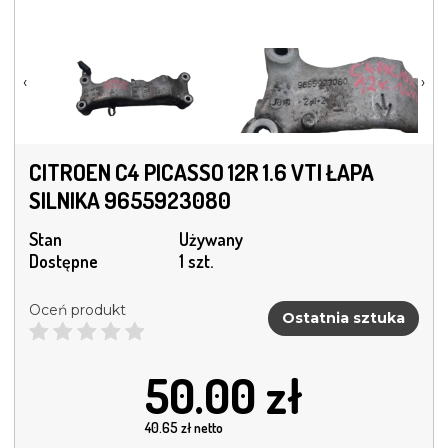
‹
›
CITROEN C4 PICASSO 12R 1.6 VTI ŁAPA
SILNIKA 9655923080
Stan
Używany
Dostępne
1 szt.
Oceń produkt
Ostatnia sztuka
50.00
zł
40.65
zł netto