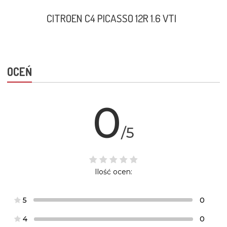
CITROEN C4 PICASSO 12R 1.6 VTI
OCEŃ
0
/5
Ilość ocen:
5
0
4
0