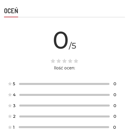
OCEŃ
0
/5
Ilość ocen:
5
0
4
0
3
0
2
0
1
0