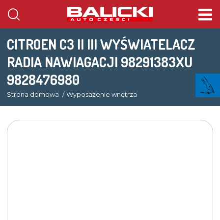
CITROEN C3 II III WYŚWIATELACZ
RADIA NAWIAGACJI 98291383XU
9828476980
Strona domowa
Wyposażenie wnętrza