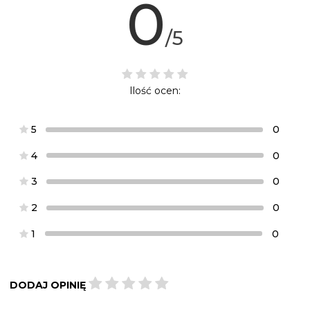
0
/5
Ilość ocen:
5
0
4
0
3
0
2
0
1
0
DODAJ OPINIĘ