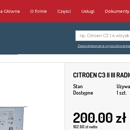
na Główna
O firmie
Części
Usługi
Dokumenty
Zaawansowana wyszukiwark
CITROEN C3 II III R
Stan
Używa
Dostępne
1 szt.
200.00
zł
162.60
zł netto