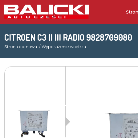
Stro
CITROEN C3 II III RADIO 9828709080
Strona domowa
Wyposażenie wnętrza