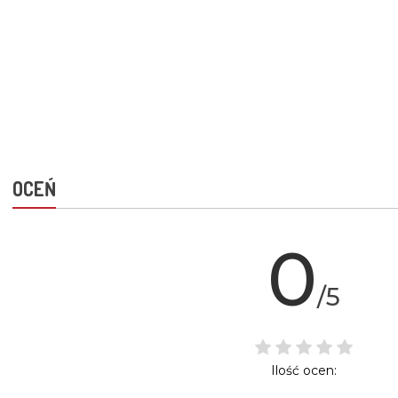
OCEŃ
0
/5
Ilość ocen: