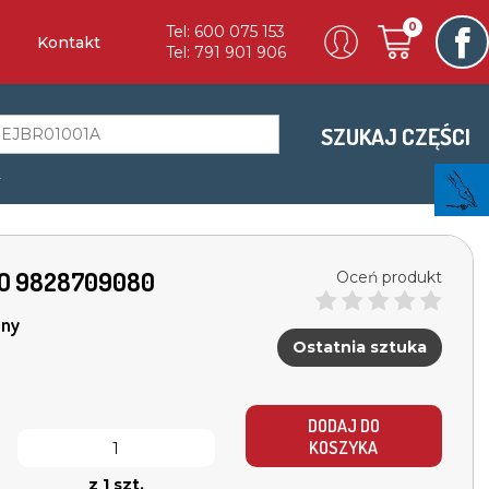
0
Tel: 600 075 153
Kontakt
Tel: 791 901 906
SZUKAJ CZĘŚCI
a
ADIO 9828709080
Oceń produkt
ny
Ostatnia sztuka
DODAJ DO
KOSZYKA
z 1 szt.