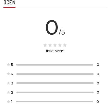
OCEŃ
0
/5
Ilość ocen:
5
0
4
0
3
0
2
0
1
0