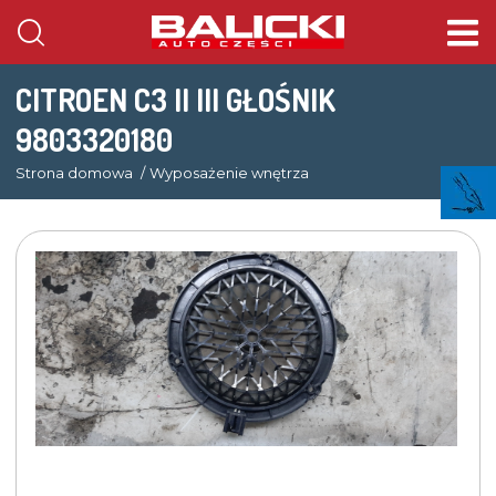
CITROEN C3 II III GŁOŚNIK
9803320180
Strona domowa
Wyposażenie wnętrza