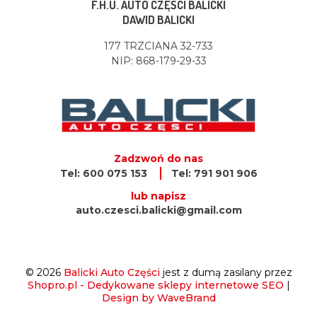
F.H.U. AUTO CZĘŚCI BALICKI
DAWID BALICKI
177 TRZCIANA 32-733
NIP: 868-179-29-33
Zadzwoń do nas
Tel: 600 075 153
Tel: 791 901 906
lub napisz
auto.czesci.balicki@gmail.com
© 2026
Balicki Auto Części
jest z dumą zasilany przez
Shopro.pl - Dedykowane sklepy internetowe SEO
|
Design by WaveBrand