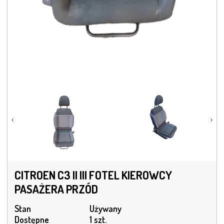
‹
›
CITROEN C3 II III FOTEL KIEROWCY
PASAŻERA PRZÓD
Stan
Używany
Dostępne
1 szt.