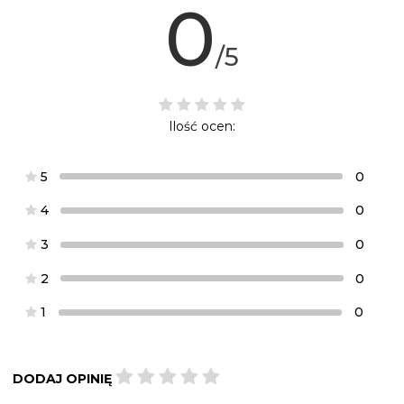
0
/5
Ilość ocen:
5
0
4
0
3
0
2
0
1
0
DODAJ OPINIĘ