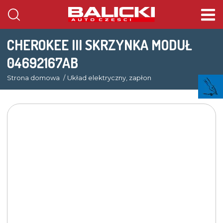
CHEROKEE III SKRZYNKA MODUŁ
04692167AB
Strona domowa
Układ elektryczny, zapłon