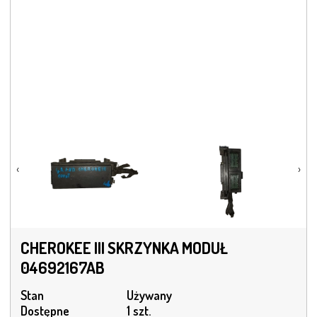
‹
›
CHEROKEE III SKRZYNKA MODUŁ
04692167AB
Stan
Używany
Dostępne
1 szt.