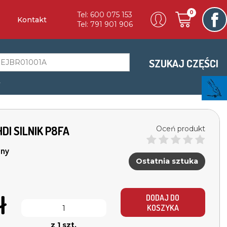
0
Tel: 600 075 153
Kontakt
Tel: 791 901 906
SZUKAJ CZĘŚCI
a
DI SILNIK P8FA
Oceń produkt
ny
Ostatnia sztuka
ł
DODAJ DO
KOSZYKA
z 1 szt.