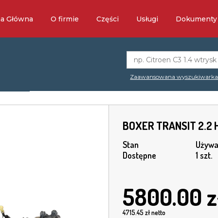
na Główna
O firmie
Części
Usługi
Dokumenty
Zaawansowana wyszukiwark
BOXER TRANSIT 2.2 H
Stan
Używa
Dostępne
1 szt.
5800.00
z
4715.45
zł netto