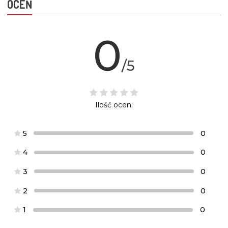
OCEŃ
0
/5
Ilość ocen:
5
0
4
0
3
0
2
0
1
0