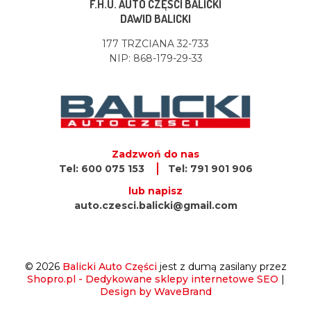
F.H.U. AUTO CZĘŚCI BALICKI
DAWID BALICKI
177 TRZCIANA 32-733
NIP: 868-179-29-33
Zadzwoń do nas
Tel: 600 075 153
Tel: 791 901 906
lub napisz
auto.czesci.balicki@gmail.com
© 2026
Balicki Auto Części
jest z dumą zasilany przez
Shopro.pl - Dedykowane sklepy internetowe SEO
|
Design by WaveBrand