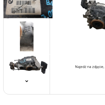
Najedź na
zdjęcie,