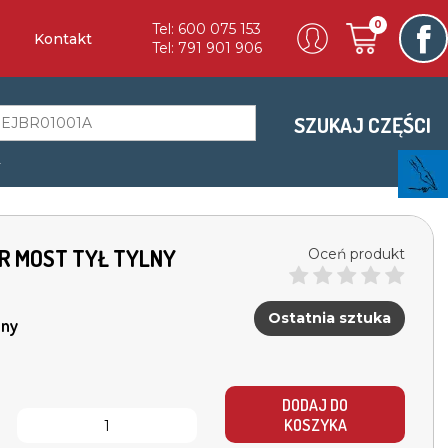
0
Tel: 600 075 153
Kontakt
Tel: 791 901 906
SZUKAJ CZĘŚCI
a
ER MOST TYŁ TYLNY
Oceń produkt
Ostatnia sztuka
ny
DODAJ DO
KOSZYKA