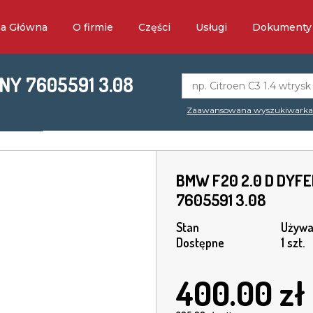
na Główna
O firmie
Części
Usługi
Dokumenty
NY 7605591 3.08
Zaawansowana wyszukiwark
BMW F20 2.0 D DYF
7605591 3.08
Stan
Używa
Dostępne
1 szt.
400.00
zł