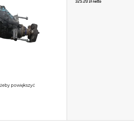
325.20
zł netto
 żeby powiększyć