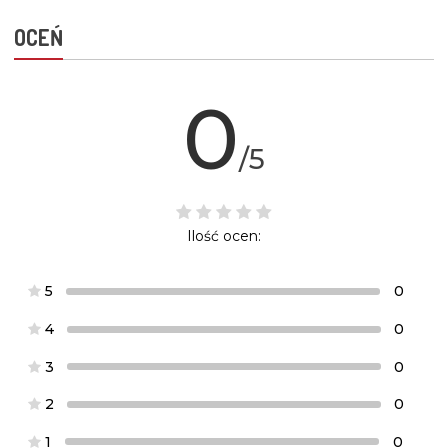
OCEŃ
0
/5
Ilość ocen:
5
0
4
0
3
0
2
0
1
0