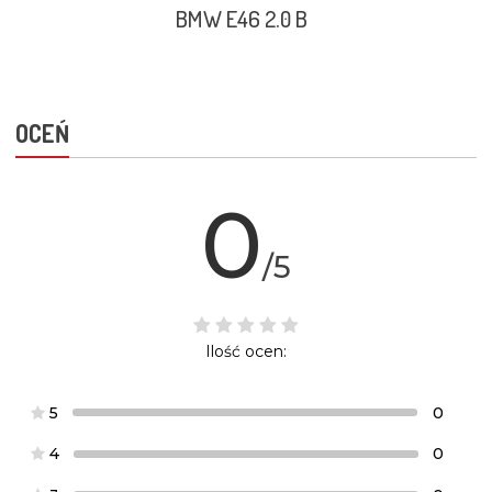
BMW E46 2.0 B
OCEŃ
0
/5
Ilość ocen:
5
0
4
0