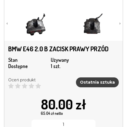
‹
›
BMW E46 2.0 B ZACISK PRAWY PRZÓD
Stan
Używany
Dostępne
1 szt.
Oceń produkt
Ostatnia sztuka
80.00
zł
65.04
zł netto