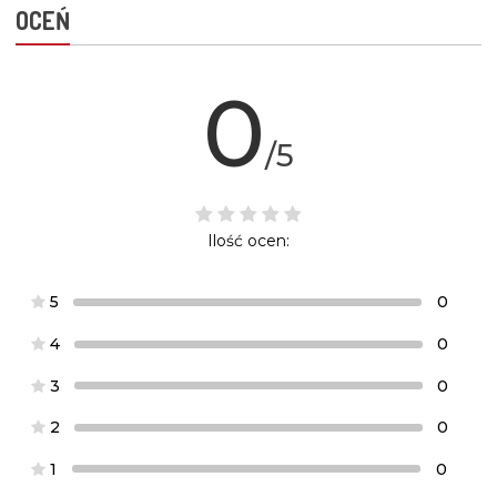
OCEŃ
0
/5
Ilość ocen:
5
0
4
0
3
0
2
0
1
0