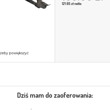
121.95
zł netto
 żeby powiększyć
Dziś mam do zaoferowania: