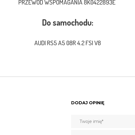
PRZEWÓD WSPOMAGANIA 8K0422893E
Do samochodu:
AUDI RS5 A5 08R 4.2 FSI V8
DODAJ OPINIĘ