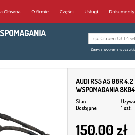
na Główna
O firmie
Części
Usługi
Dokumenty
 WSPOMAGANIA
Zaawansowana wyszuki
AUDI RS5 A5 08R 4.
WSPOMAGANIA 8K0
Stan
Używa
Dostępne
1 szt.
150.00
zł