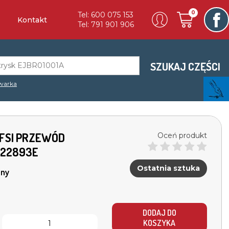
0
Tel: 600 075 153
Kontakt
Tel: 791 901 906
SZUKAJ CZĘŚCI
warka
2 FSI PRZEWÓD
Oceń produkt
422893E
Ostatnia sztuka
ny
DODAJ DO
KOSZYKA