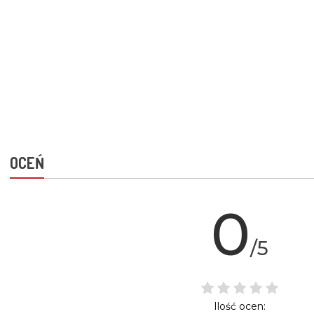
OCEŃ
0
/5
Ilość ocen: