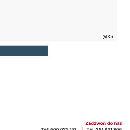
(500)
Zadzwoń do nas
Tel: 600 075 153
Tel: 791 901 906