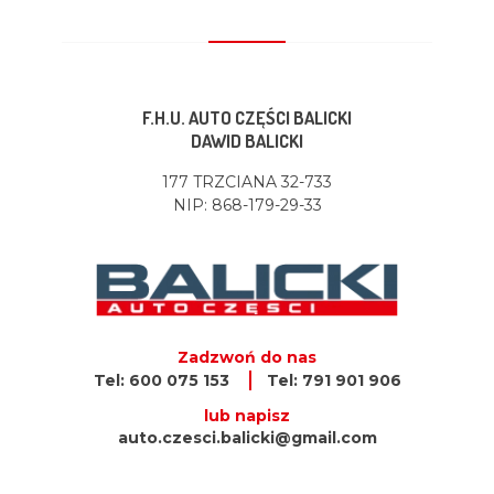
F.H.U. AUTO CZĘŚCI BALICKI
DAWID BALICKI
177 TRZCIANA 32-733
NIP: 868-179-29-33
Zadzwoń do nas
Tel: 600 075 153
Tel: 791 901 906
lub napisz
auto.czesci.balicki@gmail.com