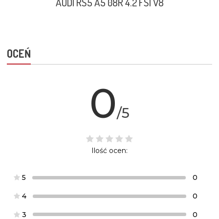
AUDI RS5 A5 08R 4.2 FSI V8
OCEŃ
0
/5
Ilość ocen:
5
0
4
0
3
0