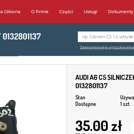
na Główna
O firmie
Części
Usługi
Dokumenty
 0132801137
Zaawansowana wyszukiwark
AUDI A6 C5 SILNICZ
0132801137
Stan
Używa
Dostępne
1 szt.
35.00
zł