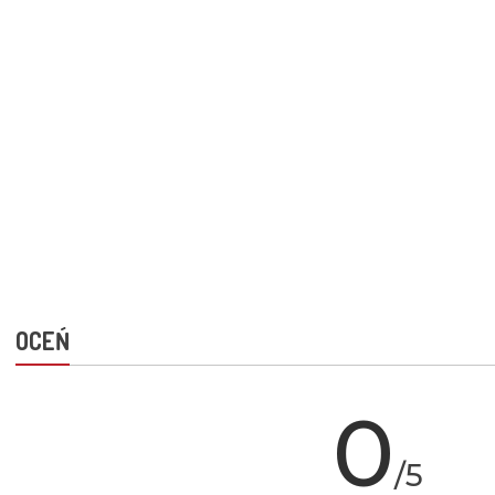
OCEŃ
0
/5