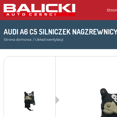
Stro
AUDI A6 C5 SILNICZEK NAGZREWNICY
Strona domowa
Układ wentylacji