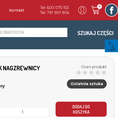
0
Tel: 600 075 153
Kontakt
Tel: 791 901 906
SZUKAJ CZĘŚCI
a
EK NAGZREWNICY
Oceń produkt
Ostatnia sztuka
ny
DODAJ DO
KOSZYKA