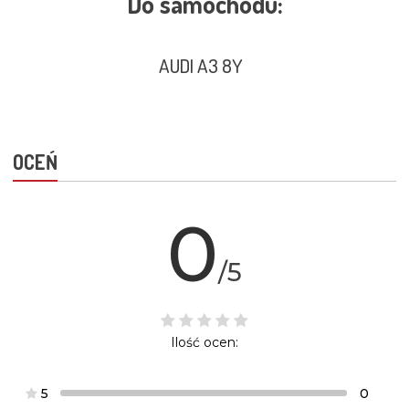
Do samochodu:
AUDI A3 8Y
OCEŃ
0
/5
Ilość ocen:
5
0