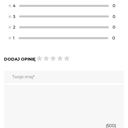
4
0
3
0
2
0
1
0
DODAJ OPINIĘ
(500)