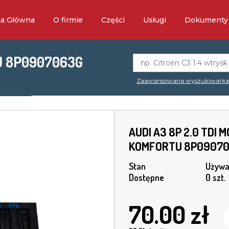
na Główna
O firmie
Części
Usługi
Dokumenty
U 8P0907063G
Zaawansowana wyszukiwark
AUDI A3 8P 2.0 TDI 
KOMFORTU 8P0907
Stan
Używa
Dostępne
0 szt.
70.00
zł