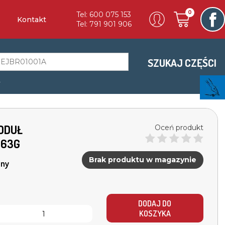
0
Tel: 600 075 153
Kontakt
Tel: 791 901 906
SZUKAJ CZĘŚCI
a
MODUŁ
Oceń produkt
063G
Brak produktu w magazynie
ny
DODAJ DO
KOSZYKA