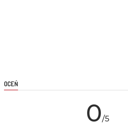
OCEŃ
0
/5