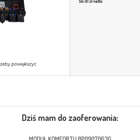
56.91
zł netto
 żeby powiększyć
Dziś mam do zaoferowania:
MODUŁ KOMFORTU 8P0907063G