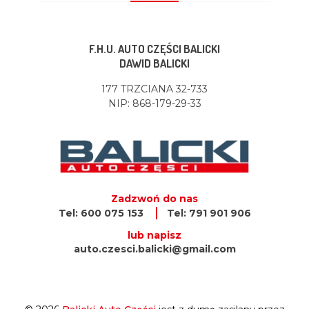
F.H.U. AUTO CZĘŚCI BALICKI
DAWID BALICKI
177 TRZCIANA 32-733
NIP: 868-179-29-33
Zadzwoń do nas
Tel: 600 075 153
Tel: 791 901 906
lub napisz
auto.czesci.balicki@gmail.com