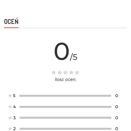
OCEŃ
0
/5
Ilość ocen:
5
0
4
0
3
0
2
0