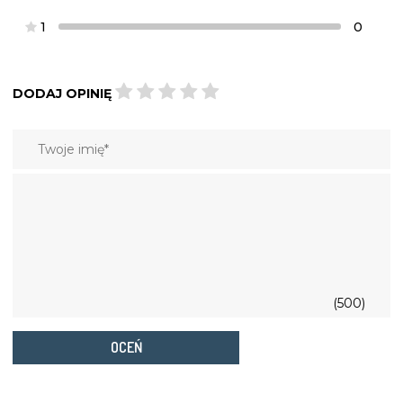
1
0
DODAJ OPINIĘ
(500)
OCEŃ