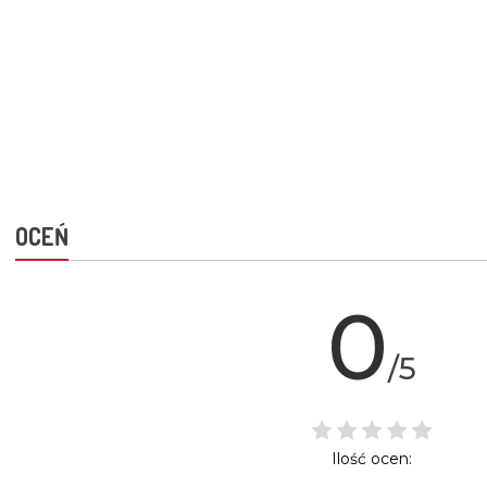
OCEŃ
0
/5
Ilość ocen: