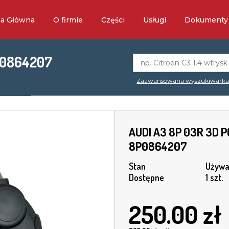
na Główna
O firmie
Części
Usługi
Dokumenty
P0864207
Zaawansowana wyszukiwark
AUDI A3 8P 03R 3D 
8P0864207
Stan
Używa
Dostępne
1 szt.
250.00
zł