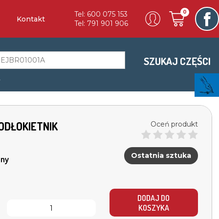
0
Tel: 600 075 153
Kontakt
Tel: 791 901 906
SZUKAJ CZĘŚCI
a
PODŁOKIETNIK
Oceń produkt
Ostatnia sztuka
ny
DODAJ DO
KOSZYKA