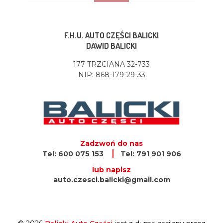
F.H.U. AUTO CZĘŚCI BALICKI
DAWID BALICKI
177 TRZCIANA 32-733
NIP: 868-179-29-33
Zadzwoń do nas
Tel: 600 075 153
Tel: 791 901 906
lub napisz
auto.czesci.balicki@gmail.com