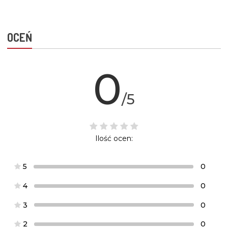
OCEŃ
0
/5
Ilość ocen:
5
0
4
0
3
0
2
0