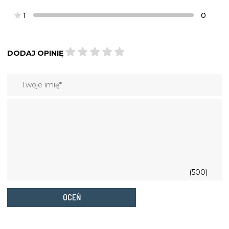
1
0
DODAJ OPINIĘ
(500)
OCEŃ