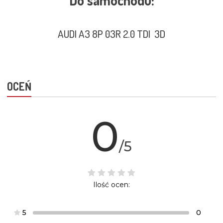
Do samochodu:
AUDI A3 8P 03R 2.0 TDI 3D
OCEŃ
0
/5
Ilość ocen:
5
0