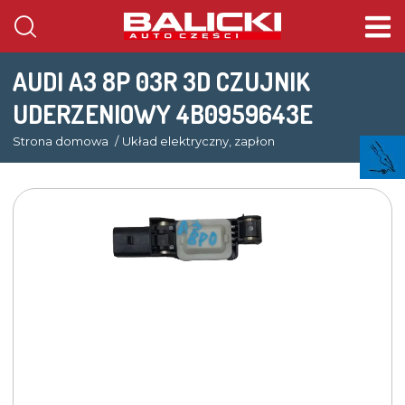
AUDI A3 8P 03R 3D CZUJNIK
UDERZENIOWY 4B0959643E
Strona domowa
Układ elektryczny, zapłon