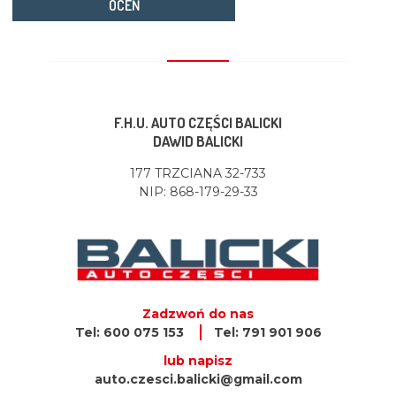
OCEŃ
F.H.U. AUTO CZĘŚCI BALICKI
DAWID BALICKI
177 TRZCIANA 32-733
NIP: 868-179-29-33
Zadzwoń do nas
Tel: 600 075 153
Tel: 791 901 906
lub napisz
auto.czesci.balicki@gmail.com