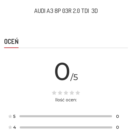
AUDI A3 8P 03R 2.0 TDI 3D
OCEŃ
0
/5
Ilość ocen:
5
0
4
0