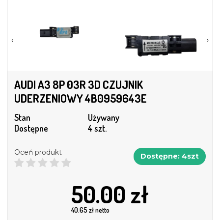
‹
›
AUDI A3 8P 03R 3D CZUJNIK
UDERZENIOWY 4B0959643E
Stan
Używany
Dostępne
4 szt.
Oceń produkt
Dostępne: 4szt
50.00
zł
40.65
zł netto