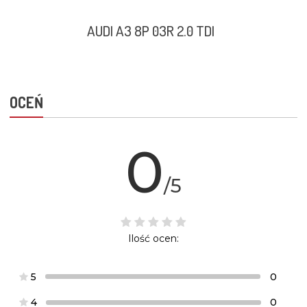
AUDI A3 8P 03R 2.0 TDI
OCEŃ
0
/5
Ilość ocen:
5
0
4
0