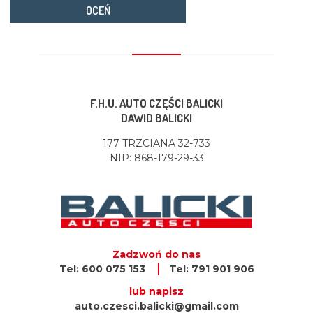
OCEŃ
F.H.U. AUTO CZĘŚCI BALICKI
DAWID BALICKI
177 TRZCIANA 32-733
NIP: 868-179-29-33
Zadzwoń do nas
Tel: 600 075 153
Tel: 791 901 906
lub napisz
auto.czesci.balicki@gmail.com