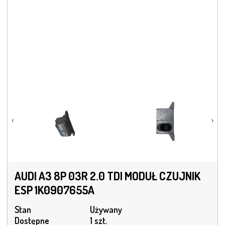
‹
›
AUDI A3 8P 03R 2.0 TDI MODUŁ CZUJNIK
ESP 1K0907655A
Stan
Używany
Dostępne
1 szt.