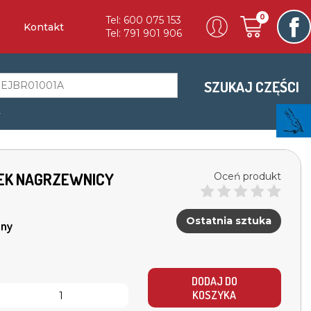
0
Tel: 600 075 153
Kontakt
Tel: 791 901 906
SZUKAJ CZĘŚCI
a
CZEK NAGRZEWNICY
Oceń produkt
Ostatnia sztuka
ny
DODAJ DO
KOSZYKA