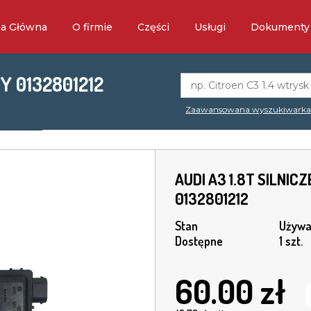
na Główna
O firmie
Części
Usługi
Dokumenty
Y 0132801212
Zaawansowana wyszukiwark
AUDI A3 1.8T SILNI
0132801212
Stan
Używa
Dostępne
1 szt.
60.00
zł