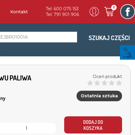
0
Tel: 600 075 153
Kontakt
Tel: 791 901 906
SZUKAJ CZĘŚCI
a
EWU PALIWA
Oceń produkt
Ostatnia sztuka
ny
DODAJ DO
KOSZYKA