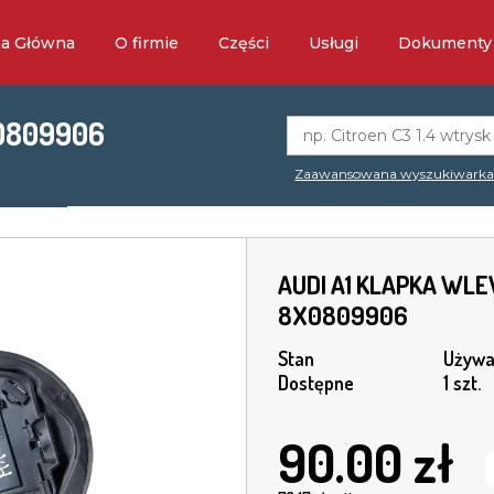
na Główna
O firmie
Części
Usługi
Dokumenty
0809906
Zaawansowana wyszukiwark
AUDI A1 KLAPKA WL
8X0809906
Stan
Używa
Dostępne
1 szt.
90.00
zł