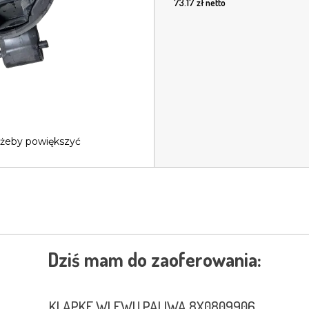
73.17
zł netto
 żeby powiększyć
Dziś mam do zaoferowania:
KLAPKE WLEWU PALIWA 8X0809906