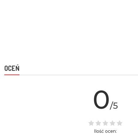
OCEŃ
0
/5
Ilość ocen: