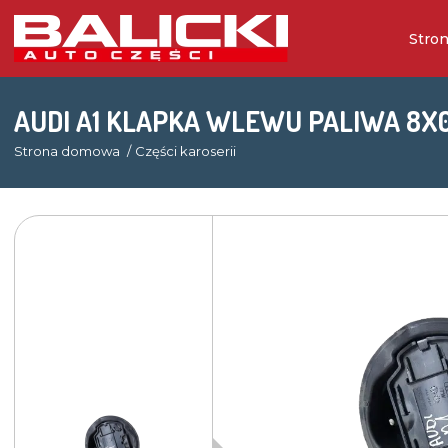
Stro
AUDI A1 KLAPKA WLEWU PALIWA 8X
Strona domowa
Części karoserii